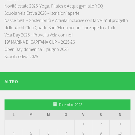
Novità estate 2026: Yoga, Pilates e Acquagym allo YCQ
Scuola Vela Estiva 2026 – Iscrizioni aperte
Nasce ‘SAIL – Sostenibilità e Attività Inclusive con la VeLa’: il progetto
dello Yacht Club Quartu Sant’Elena per un mare aperto a tutti
Vela Day 2026 – Prova la Vela con noi!
19° MARINA DI CAPITANA CUP – 2025-26
Open Day domenica 1 giugno 2025
Scuola estiva 2025
ALTRO
Dicembre 2023
L
M
M
G
V
S
D
1
2
3
4
5
6
7
8
9
10