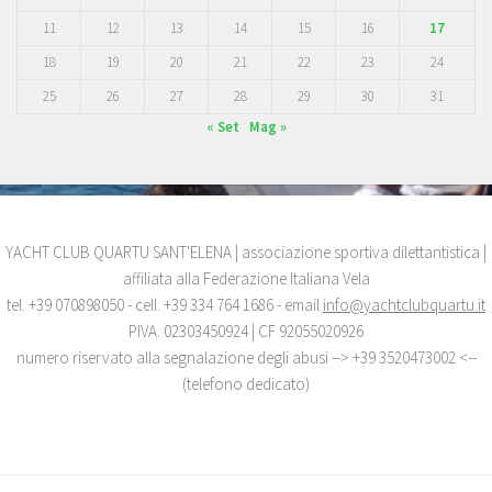
11
12
13
14
15
16
17
18
19
20
21
22
23
24
25
26
27
28
29
30
31
« Set
Mag »
YACHT CLUB QUARTU SANT'ELENA | associazione sportiva dilettantistica |
affiliata alla Federazione Italiana Vela
tel. +39 070898050 - cell. +39 334 764 1686 - email
info@yachtclubquartu.it
PIVA. 02303450924 | CF 92055020926
numero riservato alla segnalazione degli abusi --> +39 3520473002 <--
(telefono dedicato)