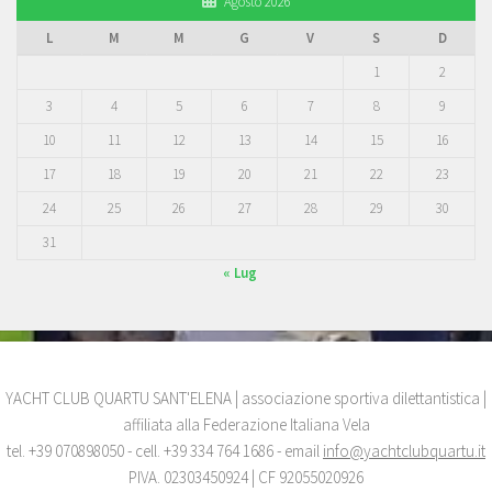
Agosto 2026
L
M
M
G
V
S
D
1
2
3
4
5
6
7
8
9
10
11
12
13
14
15
16
17
18
19
20
21
22
23
24
25
26
27
28
29
30
31
« Lug
YACHT CLUB QUARTU SANT'ELENA | associazione sportiva dilettantistica |
affiliata alla Federazione Italiana Vela
tel. +39 070898050 - cell. +39 334 764 1686 - email
info@yachtclubquartu.it
PIVA. 02303450924 | CF 92055020926