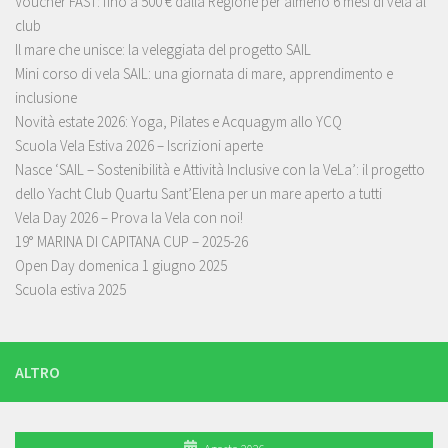
Voucher FAST: fino a 500 € dalla Regione per almeno 6 mesi di vela al
club
Il mare che unisce: la veleggiata del progetto SAIL
Mini corso di vela SAIL: una giornata di mare, apprendimento e
inclusione
Novità estate 2026: Yoga, Pilates e Acquagym allo YCQ
Scuola Vela Estiva 2026 – Iscrizioni aperte
Nasce ‘SAIL – Sostenibilità e Attività Inclusive con la VeLa’: il progetto
dello Yacht Club Quartu Sant’Elena per un mare aperto a tutti
Vela Day 2026 – Prova la Vela con noi!
19° MARINA DI CAPITANA CUP – 2025-26
Open Day domenica 1 giugno 2025
Scuola estiva 2025
ALTRO