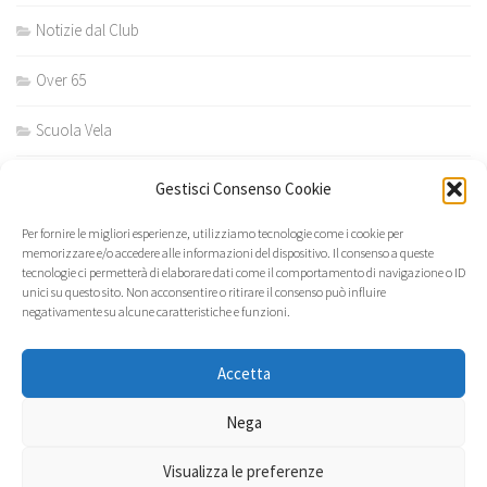
Notizie dal Club
Over 65
Scuola Vela
Scuola vela estiva
Gestisci Consenso Cookie
Scuola vela invernale
Per fornire le migliori esperienze, utilizziamo tecnologie come i cookie per
memorizzare e/o accedere alle informazioni del dispositivo. Il consenso a queste
tecnologie ci permetterà di elaborare dati come il comportamento di navigazione o ID
unici su questo sito. Non acconsentire o ritirare il consenso può influire
negativamente su alcune caratteristiche e funzioni.
Accetta
Yacht Club Quartu S. Elena © 2026. Tutti i diritti riservati.
Nega
Powered by
- Progettato con il
tema Hueman
Visualizza le preferenze