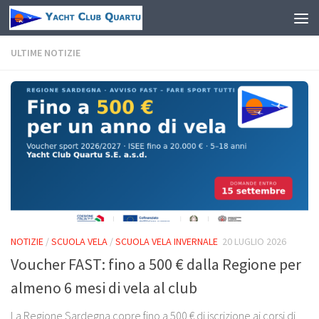
Salta al contenuto
ULTIME NOTIZIE
NOTIZIE
/
SCUOLA VELA
/
SCUOLA VELA INVERNALE
20 LUGLIO 2026
Voucher FAST: fino a 500 € dalla Regione per
almeno 6 mesi di vela al club
La Regione Sardegna copre fino a 500 € di iscrizione ai corsi di