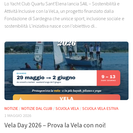
Lo Yacht Club Quartu Sant’Elena lancia SAIL – Sostenibilità e
Attività Inclusive con la VeLa, un progetto finanziato dalla
Fondazione di Sardegna che unisce sport, inclusione sociale e
sostenibilità. L’iniziativa nasce con l’obiettivo di...
NOTIZIE
/
NOTIZIE DAL CLUB
/
SCUOLA VELA
/
SCUOLA VELA ESTIVA
1 MAGGIO 2026
Vela Day 2026 – Prova la Vela con noi!