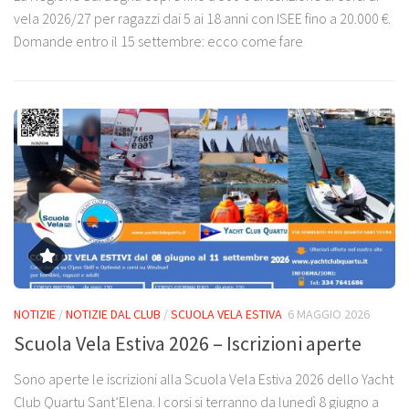
vela 2026/27 per ragazzi dai 5 ai 18 anni con ISEE fino a 20.000 €.
Domande entro il 15 settembre: ecco come fare
NOTIZIE
/
NOTIZIE DAL CLUB
/
SCUOLA VELA ESTIVA
6 MAGGIO 2026
Scuola Vela Estiva 2026 – Iscrizioni aperte
Sono aperte le iscrizioni alla Scuola Vela Estiva 2026 dello Yacht
Club Quartu Sant’Elena. I corsi si terranno da lunedì 8 giugno a