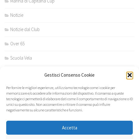
Marina di Capitana Cup
Notizie
Notizie dal Club
Over 65
Scuola Vela
Scuola vela estiva
Gestisci Consenso Cookie
Scuola vela invernale
Per fornire le migliori esperienze, utilizziamo tecnologie come i cookie per
memorizzare e/o accedere alle informazioni del dispositivo. Il consenso a queste
tecnologie ci permetterà di elaborare dati come il comportamento di navigazione o ID
unici su questo sito. Non acconsentire o ritirare il consenso può influire
negativamente su alcune caratteristiche e funzioni.
Accetta
Yacht Club Quartu S. Elena © 2026. Tutti i diritti riservati.