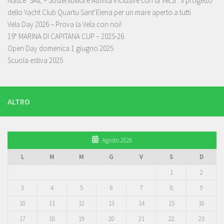
Nasce ‘SAIL – Sostenibilità e Attività Inclusive con la VeLa’: il progetto
dello Yacht Club Quartu Sant’Elena per un mare aperto a tutti
Vela Day 2026 – Prova la Vela con noi!
19° MARINA DI CAPITANA CUP – 2025-26
Open Day domenica 1 giugno 2025
Scuola estiva 2025
ALTRO
Agosto 2026
L
M
M
G
V
S
D
1
2
3
4
5
6
7
8
9
10
11
12
13
14
15
16
17
18
19
20
21
22
23