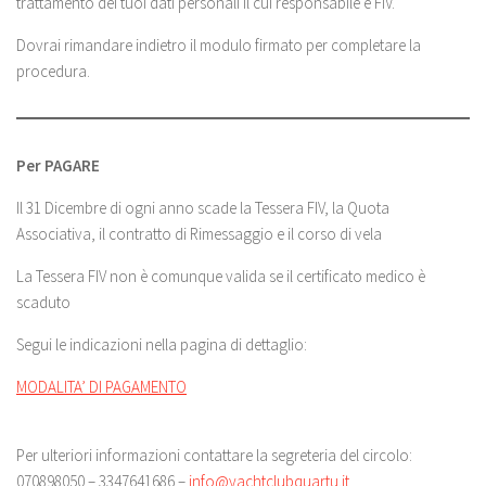
trattamento dei tuoi dati personali il cui responsabile è FIV.
Dovrai rimandare indietro il modulo firmato per completare la
procedura.
Per PAGARE
Il 31 Dicembre di ogni anno scade la Tessera FIV, la Quota
Associativa, il contratto di Rimessaggio e il corso di vela
La Tessera FIV non è comunque valida se il certificato medico è
scaduto
Segui le indicazioni nella pagina di dettaglio:
MODALITA’ DI PAGAMENTO
Per ulteriori informazioni contattare la segreteria del circolo:
070898050 – 3347641686 –
info@yachtclubquartu.it