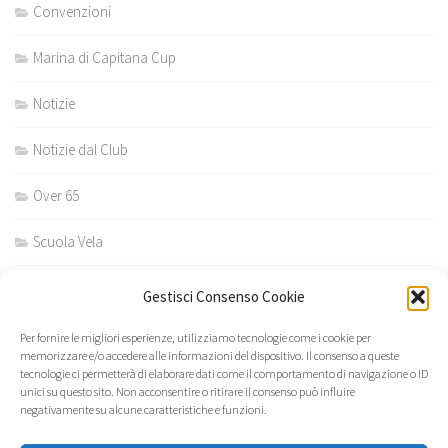
Convenzioni
Marina di Capitana Cup
Notizie
Notizie dal Club
Over 65
Scuola Vela
Scuola vela estiva
Gestisci Consenso Cookie
Scuola vela invernale
Per fornire le migliori esperienze, utilizziamo tecnologie come i cookie per
memorizzare e/o accedere alle informazioni del dispositivo. Il consenso a queste
tecnologie ci permetterà di elaborare dati come il comportamento di navigazione o ID
unici su questo sito. Non acconsentire o ritirare il consenso può influire
negativamente su alcune caratteristiche e funzioni.