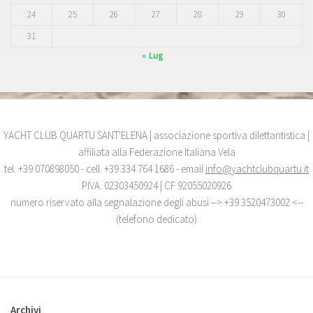
24
25
26
27
28
29
30
31
« Lug
YACHT CLUB QUARTU SANT'ELENA | associazione sportiva dilettantistica |
affiliata alla Federazione Italiana Vela
tel. +39 070898050 - cell. +39 334 764 1686 - email
info@yachtclubquartu.it
PIVA. 02303450924 | CF 92055020926
numero riservato alla segnalazione degli abusi --> +39 3520473002 <--
(telefono dedicato)
Archivi