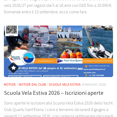
vela 2026/27 per ragazzi dai 5 ai 18 anni con ISEE fino a 20.000 €.
Domande entro il 15 settembre: ecco come fare
NOTIZIE
/
NOTIZIE DAL CLUB
/
SCUOLA VELA ESTIVA
6 MAGGIO 2026
Scuola Vela Estiva 2026 – Iscrizioni aperte
Sono aperte le iscrizioni alla Scuola Vela Estiva 2026 dello Yacht
Club Quartu Sant’Elena. I corsi si terranno da lunedì 8 giugno a
venerdì 11 settembre 2026, con cadenza settimanale dal lunedì