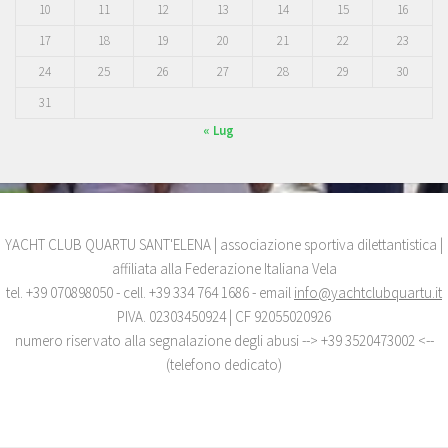
10
11
12
13
14
15
16
17
18
19
20
21
22
23
24
25
26
27
28
29
30
31
« Lug
YACHT CLUB QUARTU SANT'ELENA | associazione sportiva dilettantistica |
affiliata alla Federazione Italiana Vela
tel. +39 070898050 - cell. +39 334 764 1686 - email
info@yachtclubquartu.it
PIVA. 02303450924 | CF 92055020926
numero riservato alla segnalazione degli abusi --> +39 3520473002 <--
(telefono dedicato)