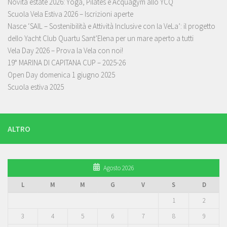
Novità estate 2026: Yoga, Pilates e Acquagym allo YCQ
Scuola Vela Estiva 2026 – Iscrizioni aperte
Nasce ‘SAIL – Sostenibilità e Attività Inclusive con la VeLa’: il progetto
dello Yacht Club Quartu Sant’Elena per un mare aperto a tutti
Vela Day 2026 – Prova la Vela con noi!
19° MARINA DI CAPITANA CUP – 2025-26
Open Day domenica 1 giugno 2025
Scuola estiva 2025
ALTRO
Agosto 2026
L
M
M
G
V
S
D
1
2
3
4
5
6
7
8
9