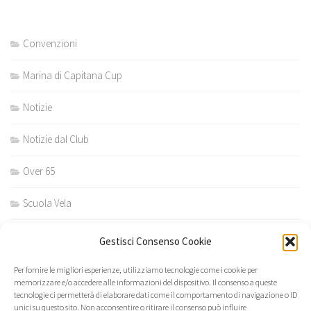
Convenzioni
Marina di Capitana Cup
Notizie
Notizie dal Club
Over 65
Scuola Vela
Scuola vela estiva
Gestisci Consenso Cookie
Scuola vela invernale
Per fornire le migliori esperienze, utilizziamo tecnologie come i cookie per
memorizzare e/o accedere alle informazioni del dispositivo. Il consenso a queste
tecnologie ci permetterà di elaborare dati come il comportamento di navigazione o ID
unici su questo sito. Non acconsentire o ritirare il consenso può influire