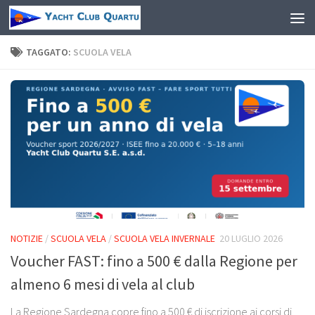
Salta al contenuto
TAGGATO:
SCUOLA VELA
NOTIZIE
/
SCUOLA VELA
/
SCUOLA VELA INVERNALE
20 LUGLIO 2026
Voucher FAST: fino a 500 € dalla Regione per
almeno 6 mesi di vela al club
La Regione Sardegna copre fino a 500 € di iscrizione ai corsi di